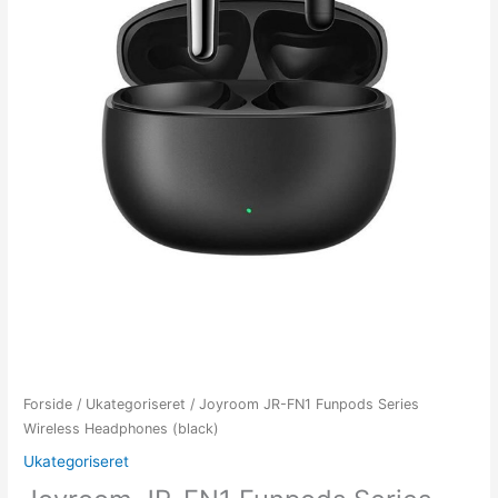
Forside
/
Ukategoriseret
/ Joyroom JR-FN1 Funpods Series
Wireless Headphones (black)
Ukategoriseret