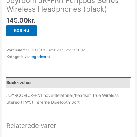
Joyroom JR-FN1 Funpods Series
Wireless Headphones (black)
145.00
kr.
KØB NU
Varenummer (SKU):
8537282076752151607
Kategori:
Ukategoriseret
Beskrivelse
JOYROOM JR-FN1 hovedtelefoner/headset True Wireless
Stereo (TWS) I ørerne Bluetooth Sort
Relaterede varer