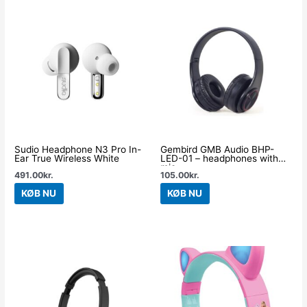
Sudio Headphone N3 Pro In-
Gembird GMB Audio BHP-
Ear True Wireless White
LED-01 – headphones with
mic
491.00
kr.
105.00
kr.
KØB NU
KØB NU