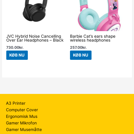
JVC Hybrid Noise Cancelling
Barbie Cat’s ears shape
Over Ear Headphones – Black
wireless headphones
730.00
kr.
257.00
kr.
KØB NU
KØB NU
A3 Printer
Computer Cover
Ergonomisk Mus
Gamer Mikrofon
Gamer Musemåtte