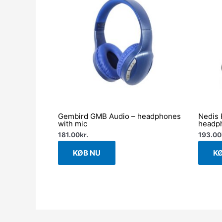
Gembird GMB Audio – headphones
Nedis 
with mic
headp
181.00
kr.
193.00
KØB NU
K