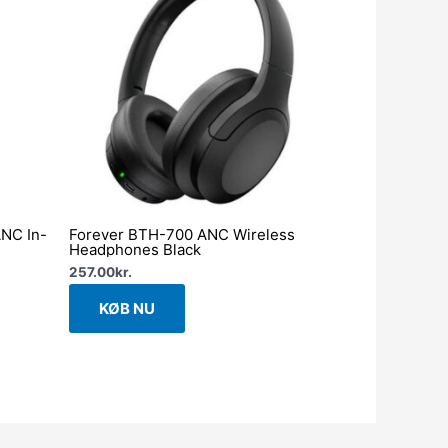
ANC In-
Forever BTH-700 ANC Wireless
Headphones Black
257.00
kr.
KØB NU