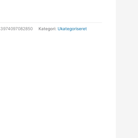
83974097082850
Kategori:
Ukategoriseret