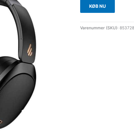
KØB NU
Varenummer (SKU):
85372