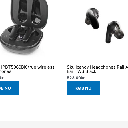
HPBT5060BK true wireless
Skullcandy Headphones Rail 
hones
Ear TWS Black
kr.
523.00
kr.
ØB NU
KØB NU