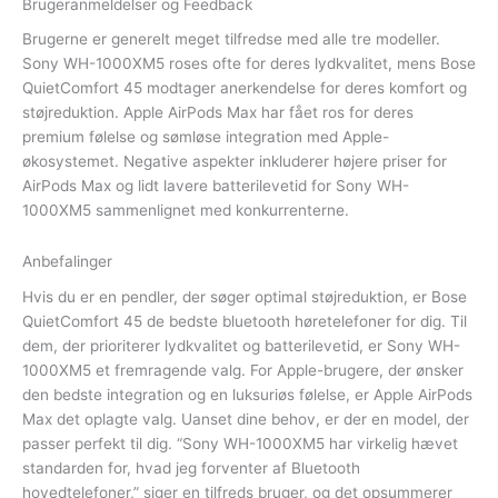
Brugeranmeldelser og Feedback
Brugerne er generelt meget tilfredse med alle tre modeller.
Sony WH-1000XM5 roses ofte for deres lydkvalitet, mens Bose
QuietComfort 45 modtager anerkendelse for deres komfort og
støjreduktion. Apple AirPods Max har fået ros for deres
premium følelse og sømløse integration med Apple-
økosystemet. Negative aspekter inkluderer højere priser for
AirPods Max og lidt lavere batterilevetid for Sony WH-
1000XM5 sammenlignet med konkurrenterne.
Anbefalinger
Hvis du er en pendler, der søger optimal støjreduktion, er Bose
QuietComfort 45 de bedste bluetooth høretelefoner for dig. Til
dem, der prioriterer lydkvalitet og batterilevetid, er Sony WH-
1000XM5 et fremragende valg. For Apple-brugere, der ønsker
den bedste integration og en luksuriøs følelse, er Apple AirPods
Max det oplagte valg. Uanset dine behov, er der en model, der
passer perfekt til dig. “Sony WH-1000XM5 har virkelig hævet
standarden for, hvad jeg forventer af Bluetooth
hovedtelefoner,” siger en tilfreds bruger, og det opsummerer