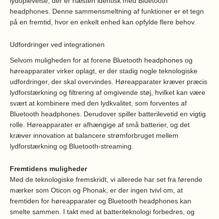
lydoplevelse, der er næsten identisk med Bluetooth
headphones. Denne sammensmeltning af funktioner er et tegn
på en fremtid, hvor en enkelt enhed kan opfylde flere behov.
Udfordringer ved integrationen
Selvom muligheden for at forene Bluetooth headphones og
høreapparater virker oplagt, er der stadig nogle teknologiske
udfordringer, der skal overvindes. Høreapparater kræver præcis
lydforstærkning og filtrering af omgivende støj, hvilket kan være
svært at kombinere med den lydkvalitet, som forventes af
Bluetooth headphones. Derudover spiller batterilevetid en vigtig
rolle. Høreapparater er afhængige af små batterier, og det
kræver innovation at balancere strømforbruget mellem
lydforstærkning og Bluetooth-streaming.
Fremtidens muligheder
Med de teknologiske fremskridt, vi allerede har set fra førende
mærker som Oticon og Phonak, er der ingen tvivl om, at
fremtiden for høreapparater og Bluetooth headphones kan
smelte sammen. I takt med at batteriteknologi forbedres, og