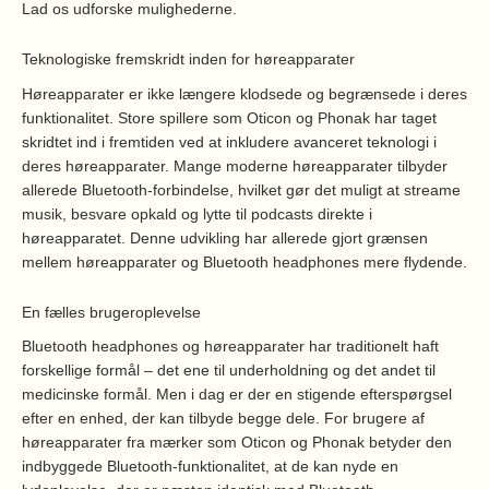
Lad os udforske mulighederne.
Teknologiske fremskridt inden for høreapparater
Høreapparater er ikke længere klodsede og begrænsede i deres
funktionalitet. Store spillere som Oticon og Phonak har taget
skridtet ind i fremtiden ved at inkludere avanceret teknologi i
deres høreapparater. Mange moderne høreapparater tilbyder
allerede Bluetooth-forbindelse, hvilket gør det muligt at streame
musik, besvare opkald og lytte til podcasts direkte i
høreapparatet. Denne udvikling har allerede gjort grænsen
mellem høreapparater og Bluetooth headphones mere flydende.
En fælles brugeroplevelse
Bluetooth headphones og høreapparater har traditionelt haft
forskellige formål – det ene til underholdning og det andet til
medicinske formål. Men i dag er der en stigende efterspørgsel
efter en enhed, der kan tilbyde begge dele. For brugere af
høreapparater fra mærker som Oticon og Phonak betyder den
indbyggede Bluetooth-funktionalitet, at de kan nyde en