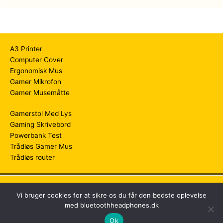
A3 Printer
Computer Cover
Ergonomisk Mus
Gamer Mikrofon
Gamer Musemåtte
Gamerstol Med Lys
Gaming Skrivebord
Powerbank Test
Trådløs Gamer Mus
Trådløs router
Copyright © 2026
Bluetooth Headphones
Vi bruger cookies for at sikre os du får den bedste oplevelse
med bluetoothheadphones.dk
Ok